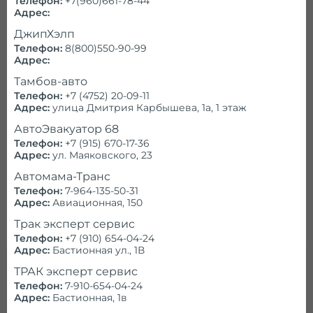
Телефон:
+7(960)661-78-44
любое время суток и пору года. Мы
Адрес:
оказываем помощь в будние, выходные и
ДжипХэлп
праздничные дни. Работая 24/7, наша
Телефон:
8(800)550-90-99
служба приходит на выручку в любую
Адрес:
точку Тамбова. Глубокая ночь, снегопад
Тамбов-авто
или сильный мороз не являются помехой,
Телефон:
+7 (4752) 20-09-11
чтобы оказать квалифицированную
Адрес:
улица Дмитрия Карбышева, 1а, 1 этаж
помощь.
АвтоЭвакуатор 68
Телефон:
+7 (915) 670-17-36
Адрес:
ул. Маяковского, 23
Автомама-Транс
Телефон:
7-964-135-50-31
Адрес:
Авиационная, 150
Трак эксперт сервис
Телефон:
+7 (910) 654-04-24
Адрес:
Бастионная ул., 1В
ТРАК эксперт сервис
Позвоните нам!
Телефон:
7-910-654-04-24
Адрес:
Бастионная, 1в
Работаем ежедневно и круглосуточно