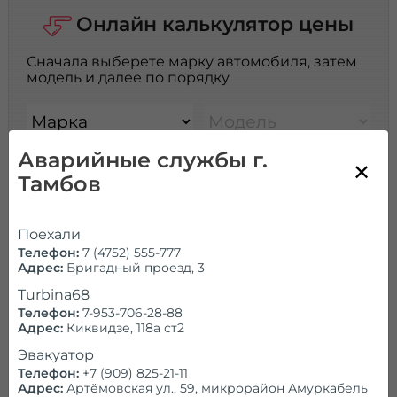
Онлайн калькулятор цены
Сначала выберете марку автомобиля, затем
модель и далее по порядку
Марка
Модель
Аварийные службы г.
Поколение
Серия
Тамбов
Модификация
Масса авто:
неизв.
Поехали
кг.
Телефон:
7 (4752) 555-777
Адрес:
Бригадный проезд, 3
Заблокированные
Расстояние:
Turbina68
колеса:
км
Телефон:
7-953-706-28-88
Количество
Адрес:
Киквидзе, 118а ст2
Эвакуатор
Телефон:
+7 (909) 825-21-11
Заблокирован руль:
Кран-манипулятор:
Адрес:
Артёмовская ул., 59, микрорайон Амуркабель