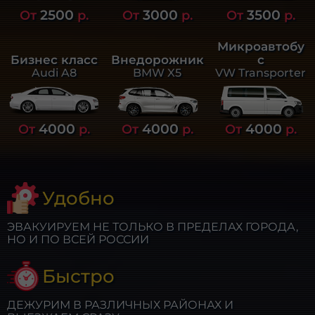
2500
3000
3500
От
р.
От
р.
От
р.
Микроавтобу
Бизнес класс
Внедорожник
с
Audi A8
BMW X5
VW Transporter
4000
4000
4000
От
р.
От
р.
От
р.
Удобно
ЭВАКУИРУЕМ НЕ ТОЛЬКО В ПРЕДЕЛАХ ГОРОДА,
НО И ПО ВСЕЙ РОССИИ
Быстро
ДЕЖУРИМ В РАЗЛИЧНЫХ РАЙОНАХ И