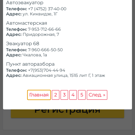
Автоэвакуатор
Телефон:
+7 (4752) 37-40-00
Справочник
Адрес:
ул. Киквидзе, 1Г
Автомастерская
Телефон:
7-953-712-66-66
Проконсультируем и ответим на
все
Адрес:
Придорожная, 7
вопросы
Эвакуатор 68
Телефон:
7-960-666-50-50
Адрес:
Чкалова, 1а
Пункт авторазбора
Телефон:
+7(953)704-44-94
Адрес:
Авиационная улица, 151Б лит Г, 1 этаж
Ищем партнеров в Тамбове
Предоставляем
заказы на эвакуатор
Главная
2
3
4
5
След. »
Регистрация