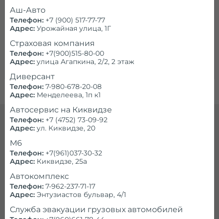
Аш-Авто
Телефон:
+7 (900) 517-77-77
неизв.
Средняя цена:
* р.
Адрес:
Урожайная улица, 1Г
Страховая компания
Телефон:
+7(900)515-80-00
*Не является публичной офертой, уточняйте
Адрес:
улица Агапкина, 2/2, 2 этаж
стоимость по телефону:
показать
Диверсант
Телефон:
7-980-678-20-08
Адрес:
Менделеева, 1п к1
Автосервис на Киквидзе
Телефон:
+7 (4752) 73-09-92
Адрес:
ул. Киквидзе, 20
Эвакуатор с манипулятором в
М6
Тамбове круглосуточно
Телефон:
+7(961)037-30-32
Адрес:
Киквидзе, 25а
Непредвиденные ситуации, такие как
Автокомплекс
поломка автомобиля или дтп, не
Телефон:
7-962-237-71-17
приходят по расписанию. Они застают
Адрес:
Энтузиастов бульвар, 4/1
любого человека врасплох. Поэтому
Служба эвакуации грузовых автомобилей
услуга эвакуатора
может понадобиться в