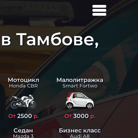
в Тамбове,
Малолитражка
Мотоцикл
Smart Fortwo
Honda CBR
2500
3000
От
р.
От
р.
Седан
Бизнес класс
Mazda 3
Audi A8