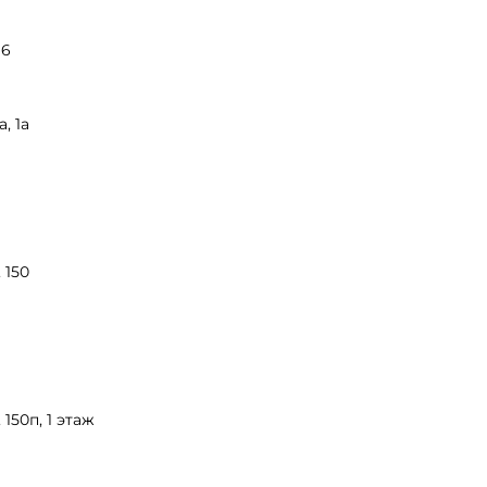
16
, 1а
 150
150п, 1 этаж