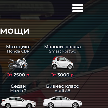
омощи
Малолитражка
Мотоцикл
Smart Fortwo
Honda CBR
2500
3000
От
р.
От
р.
Седан
Бизнес класс
Mazda 3
Audi A8