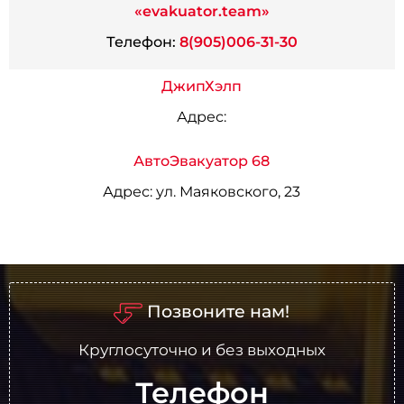
«evakuator.team»
Телефон:
8(905)006-31-30
ДжипХэлп
Адрес:
АвтоЭвакуатор 68
Адрес:
ул. Маяковского, 23
Позвоните нам!
Круглосуточно и без выходных
Телефон