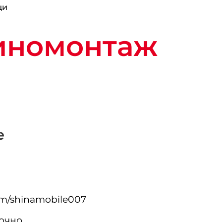
щи
иномонтаж
е
om/shinamobile007
очно