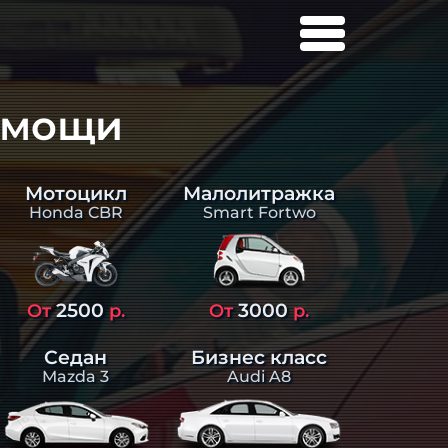
омощи
Малолитражка
Мотоцикл
Smart Fortwo
Honda CBR
2500
3000
От
р.
От
р.
Седан
Бизнес класс
Mazda 3
Audi A8