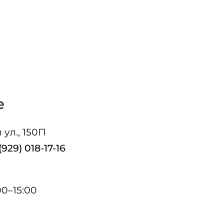
е
 ул., 150П
(929) 018-17-16
00–15:00