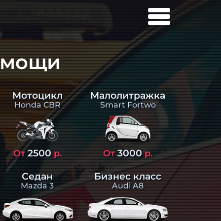
омощи
Малолитражка
Мотоцикл
Smart Fortwo
Honda CBR
2500
3000
От
р.
От
р.
Седан
Бизнес класс
Mazda 3
Audi A8