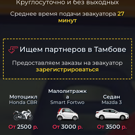
Круглосуточно и без выходных
Среднее время подачи эвакуатора
27
минут
Ищем партнеров в Тамбове
Предоставляем заказы на эвакуатор
зарегистрироваться
Малолитражк
а
Седан
Мотоцикл
Smart Fortwo
Mazda 3
Honda CBR
2500
3000
3500
От
р.
От
р.
От
р.