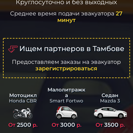
Круглосуточно и без выходных
Среднее время подачи эвакуатора
27
минут
Ищем партнеров в Тамбове
Предоставляем заказы на эвакуатор
зарегистрироваться
Малолитражк
а
Седан
Мотоцикл
Smart Fortwo
Mazda 3
Honda CBR
2500
3000
3500
От
р.
От
р.
От
р.