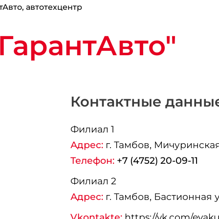
тАвто, автотехцентр
ГарантАвто"
Контактные данны
Филиал 1
Адрес:
г.
Тамбов
, Мичуринская 
Телефон:
+7 (4752) 20-09-11
Филиал 2
Адрес:
г.
Тамбов
, Бастионная 
Vkontakte:
https://vk.com/eva