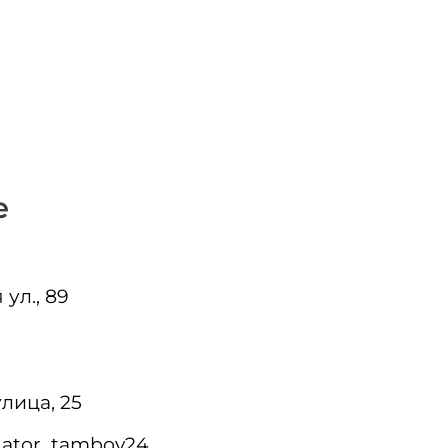
е
ул., 89
улица, 25
kuator_tambov24