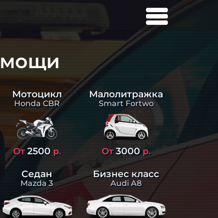
омощи
Малолитражка
Мотоцикл
Smart Fortwo
Honda CBR
2500
3000
От
р.
От
р.
Седан
Бизнес класс
Mazda 3
Audi A8