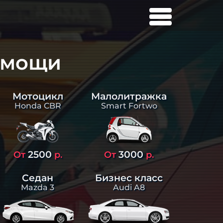
омощи
Малолитражка
Мотоцикл
Smart Fortwo
Honda CBR
2500
3000
От
р.
От
р.
Седан
Бизнес класс
Mazda 3
Audi A8