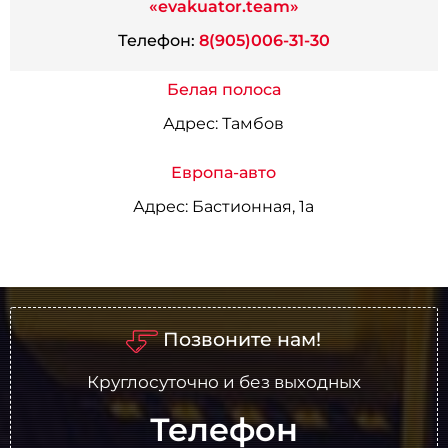
«evakuator.team»
Телефон:
8(905)006-31-30
Белая полоса
Адрес:
Тамбов
Европа-авто
Адрес:
Бастионная, 1а
Позвоните нам!
Круглосуточно и без выходных
Телефон