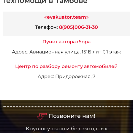
техпомощи в Тамбове
«evakuator.team»
Телефон:
8(905)006-31-30
Пункт авторазбора
Адрес:
Авиационная улица, 151Б лит Г, 1 этаж
Центр по разбору ремонту автомобилей
Адрес:
Придорожная, 7
Позвоните нам!
Круглосуточно и без выходных